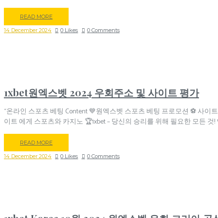
READ MORE
14 December 2024
0
Likes
0
Comments
1xbet원엑스벳 2024 우회주소 및 사이트 평가
“온라인 스포츠 베팅 Content 💙원엑스벳 스포츠 베팅 프로모션 ⚽ 사이트 B
이트 에게 스포츠와 카지노 🏆1xbet – 당신의 승리를 위해 필요한 모든 것!
READ MORE
14 December 2024
0
Likes
0
Comments