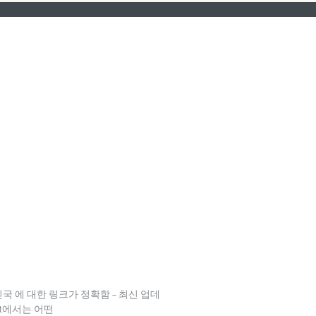
 대한민국 에 대한 링크가 정확함 – 최신 업데
bet에서는 어떤