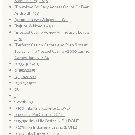
Sports Betting – 959
"Download For Easy Access On Ios Or Even
Android! – 168
"gmina Zalewo Wikipedia – 829
"itajubá Wikipedia – 924
"mostbet Casino Review An Industry Leader
– 391
"Perform Casino Games And Even Slots At
Typically The Mostbet Casino R2000 Casino
Games Bonus – 984
0,03514627483
0,1115282255
0,2594917203
0,3761341922
03
1
1-xbeti18034
1) 100 links Italy Roulette (DONE)
1) 110 links Mix Casino (DONE)
1) 157190 links Mix Casino (2-PL) DONE
1) 275 links Indonesia Casino (DONE)
1) 330 links Turkiye Casino