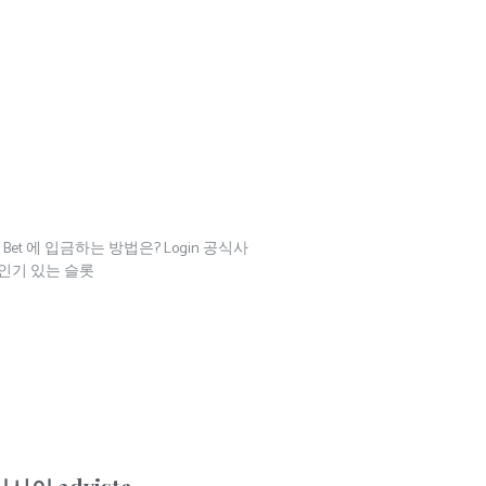
et 에 입금하는 방법은? Login 공식사
 인기 있는 슬롯