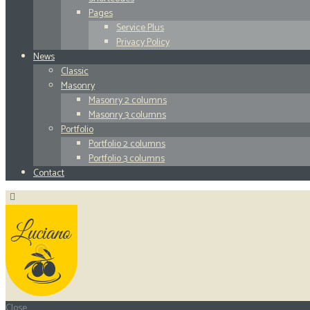
Pages
Service Plus
Privacy Policy
News
Classic
Masonry
Masonry 2 columns
Masonry 3 columns
Portfolio
Portfolio 2 columns
Portfolio 3 columns
Contact
Close