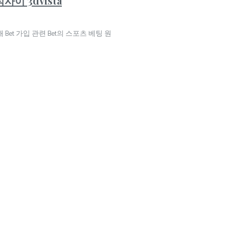
사이 3dvista
해 Bet 가입 관련 Bet의 스포츠 베팅 원