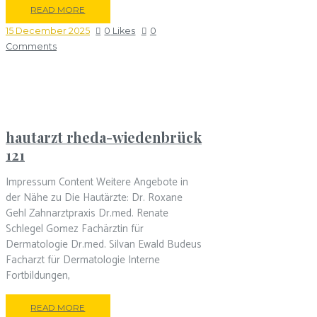
READ MORE
15 December 2025
0
Likes
0
Comments
hautarzt rheda-wiedenbrück
121
Impressum Content Weitere Angebote in
der Nähe zu Die Hautärzte: Dr. Roxane
Gehl Zahnarztpraxis Dr.med. Renate
Schlegel Gomez Fachärztin für
Dermatologie Dr.med. Silvan Ewald Budeus
Facharzt für Dermatologie Interne
Fortbildungen,
READ MORE