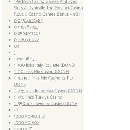
"Perform Casino Games And Even
Slots At Typically The Mostbet Casino
R2000 Casino Games Bonus – 984
0,03514627483
0,1115282255
0,2594917203
0,3761341922
03
1
1-xbeti18034
1) 100 links Italy Roulette (DONE)
1) 110 links Mix Casino (DONE)
1) 157190 links Mix Casino (2-PL)
DONE
1) 275 links Indonesia Casino (DONE)
1) 330 links Turkiye Casino
1) 550 links Sweden Casino DONE
10
1000 50-50 allZ
1000 50-50Z
1000 allZ