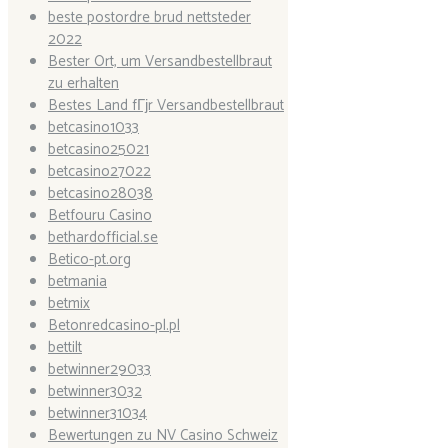
beste postordre brud nettsteder
2022
Bester Ort, um Versandbestellbraut
zu erhalten
Bestes Land fГјr Versandbestellbraut
betcasino1033
betcasino25021
betcasino27022
betcasino28038
Betfouru Casino
bethardofficial.se
Betico-pt.org
betmania
betmix
Betonredcasino-pl.pl
bettilt
betwinner29033
betwinner3032
betwinner31034
Bewertungen zu NV Casino Schweiz