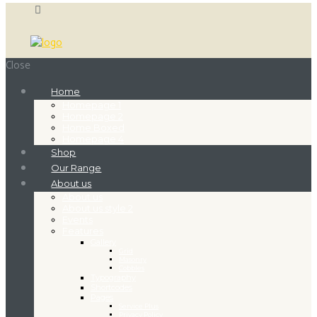
Close
Home
Homepage 1
Homepage 2
Home Boxed
Homepage 4
Shop
Our Range
About us
About us
About us style 2
Events
Features
Gallery
Grid
Masonry
Cobbles
Typography
Shortcodes
Pages
Service Plus
Privacy Policy