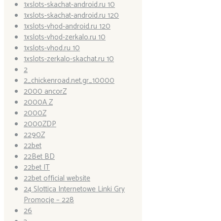
1xslots-skachat-android.ru 10
1xslots-skachat-android.ru 120
1xslots-vhod-android.ru 120
1xslots-vhod-zerkalo.ru 10
1xslots-vhod.ru 10
1xslots-zerkalo-skachat.ru 10
2
2_chickenroad.net.gr_10000
2000 ancorZ
2000A Z
2000Z
2000ZDP
2290Z
22bet
22Bet BD
22bet IT
22bet official website
24 Slottica Internetowe Linki Gry
Promocje – 228
26