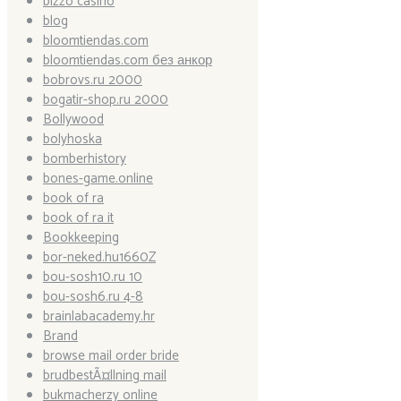
bizzo casino
blog
bloomtiendas.com
bloomtiendas.com без анкор
bobrovs.ru 2000
bogatir-shop.ru 2000
Bollywood
bolyhoska
bomberhistory
bones-game.online
book of ra
book of ra it
Bookkeeping
bor-neked.hu1660Z
bou-sosh10.ru 10
bou-sosh6.ru 4-8
brainlabacademy.hr
Brand
browse mail order bride
brudbestÃ¤llning mail
bukmacherzy online