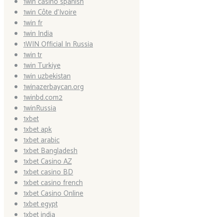
1win casino spanish
1win Côte d'Ivoire
1win fr
1win India
1WIN Official In Russia
1win tr
1win Turkiye
1win uzbekistan
1winazerbaycan.org
1winbd.com2
1winRussia
1xbet
1xbet apk
1xbet arabic
1xbet Bangladesh
1xbet Casino AZ
1xbet casino BD
1xbet casino french
1xbet Casino Online
1xbet egypt
1xbet india