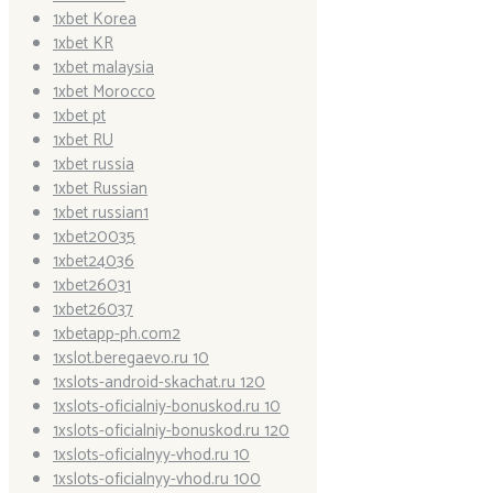
1xbet Korea
1xbet KR
1xbet malaysia
1xbet Morocco
1xbet pt
1xbet RU
1xbet russia
1xbet Russian
1xbet russian1
1xbet20035
1xbet24036
1xbet26031
1xbet26037
1xbetapp-ph.com2
1xslot.beregaevo.ru 10
1xslots-android-skachat.ru 120
1xslots-oficialniy-bonuskod.ru 10
1xslots-oficialniy-bonuskod.ru 120
1xslots-oficialnyy-vhod.ru 10
1xslots-oficialnyy-vhod.ru 100