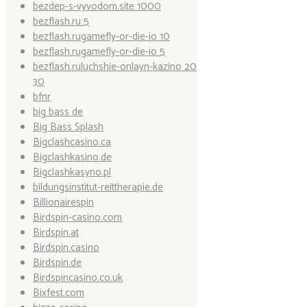
bezdep-s-vyvodom.site 1000
bezflash.ru 5
bezflash.rugamefly-or-die-io 10
bezflash.rugamefly-or-die-io 5
bezflash.ruluchshie-onlayn-kazino 20
30
bfnr
big bass de
Big Bass Splash
Bigclashcasino.ca
Bigclashkasino.de
Bigclashkasyno.pl
bildungsinstitut-reittherapie.de
Billionairespin
Birdspin-casino.com
Birdspin.at
Birdspin.casino
Birdspin.de
Birdspincasino.co.uk
Bixfest.com