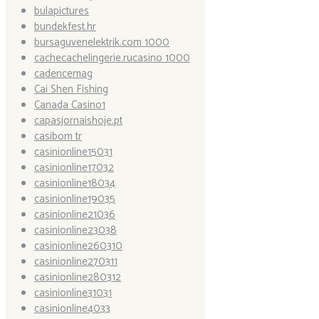
bulapictures
bundekfest.hr
bursaguvenelektrik.com 1000
cachecachelingerie.rucasino 1000
cadencemag
Cai Shen Fishing
Canada Casino1
capasjornaishoje.pt
casibom tr
casinionline15031
casinionline17032
casinionline18034
casinionline19035
casinionline21036
casinionline23038
casinionline260310
casinionline270311
casinionline280312
casinionline31031
casinionline4033