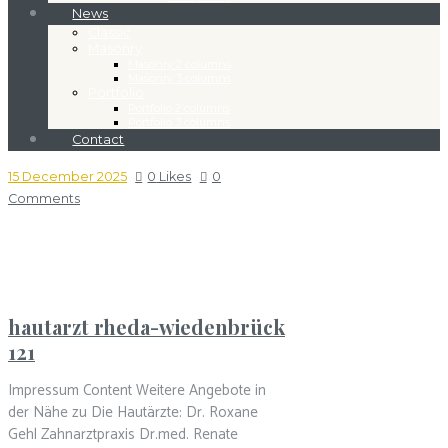
News
Classic
Masonry
Masonry 2 columns
Masonry 3 columns
Portfolio
Portfolio 2 columns
Portfolio 3 columns
Contact
15 December 2025
0
Likes
0
Comments
hautarzt rheda-wiedenbrück
121
Impressum Content Weitere Angebote in
der Nähe zu Die Hautärzte: Dr. Roxane
Gehl Zahnarztpraxis Dr.med. Renate