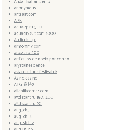
Andar Bahar Demo
anonymous
antsaat.com
APK
aqua-rp.ru 500
aquacitysuit.com 1000
Arcticplus.pl
armommy.com
arteza.ru 200
artГ­culos de novia por correo
arystalifescience
asian-culture-festival.dk
Asino.casino
ATG 賽特2
atlantikcorner.com
attdistant.ru 150, 200
attdistant.ru 20
aug_ch_1
aug_ch_2
aug_slot_2
august_pb