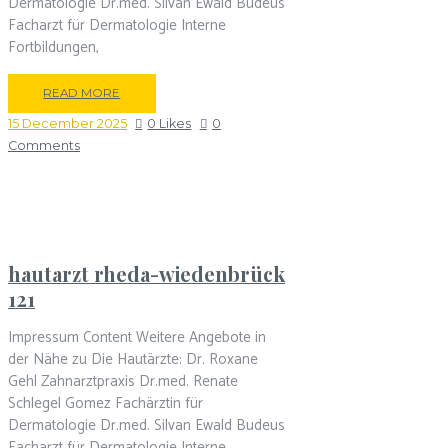
Dermatologie Dr.med. Silvan Ewald Budeus
Facharzt für Dermatologie Interne
Fortbildungen,
READ MORE
15 December 2025
0
Likes
0
Comments
hautarzt rheda-wiedenbrück
121
Impressum Content Weitere Angebote in
der Nähe zu Die Hautärzte: Dr. Roxane
Gehl Zahnarztpraxis Dr.med. Renate
Schlegel Gomez Fachärztin für
Dermatologie Dr.med. Silvan Ewald Budeus
Facharzt für Dermatologie Interne