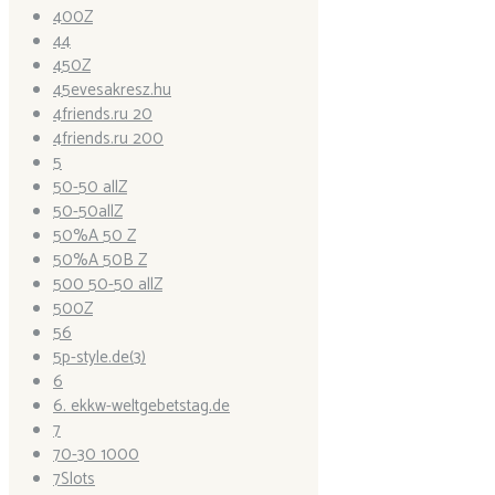
400Z
44
450Z
45evesakresz.hu
4friends.ru 20
4friends.ru 200
5
50-50 allZ
50-50allZ
50%A 50 Z
50%A 50B Z
500 50-50 allZ
500Z
56
5p-style.de(3)
6
6. ekkw-weltgebetstag.de
7
70-30 1000
7Slots