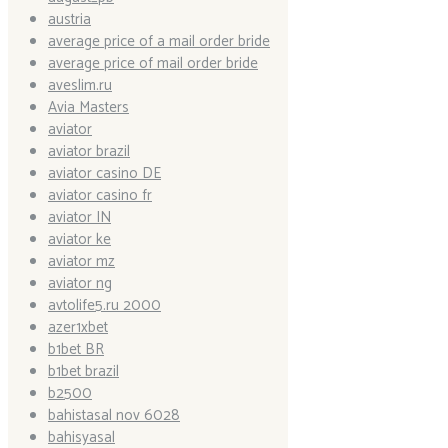
austria
average price of a mail order bride
average price of mail order bride
aveslim.ru
Avia Masters
aviator
aviator brazil
aviator casino DE
aviator casino fr
aviator IN
aviator ke
aviator mz
aviator ng
avtolife5.ru 2000
azer1xbet
b1bet BR
b1bet brazil
b2500
bahistasal nov 6028
bahisyasal