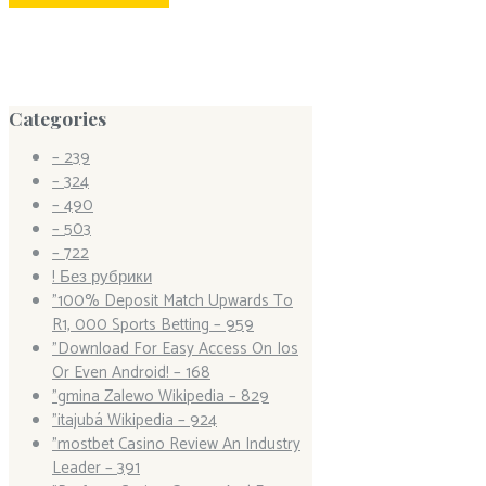
Categories
– 239
– 324
– 490
– 503
– 722
! Без рубрики
"100% Deposit Match Upwards To
R1, 000 Sports Betting – 959
"Download For Easy Access On Ios
Or Even Android! – 168
"gmina Zalewo Wikipedia – 829
"itajubá Wikipedia – 924
"mostbet Casino Review An Industry
Leader – 391