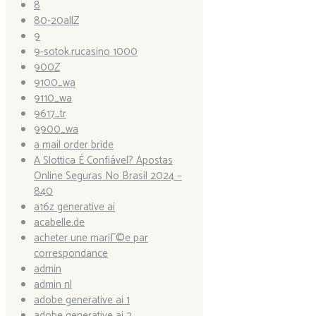
8
80-20allZ
9
9-sotok.rucasino 1000
900Z
9100_wa
9110_wa
9617_tr
9900_wa
a mail order bride
A Slottica É Confiável? Apostas
Online Seguras No Brasil 2024 –
840
a16z generative ai
acabelle.de
acheter une mariГ©e par
correspondance
admin
admin nl
adobe generative ai 1
adobe generative ai 2