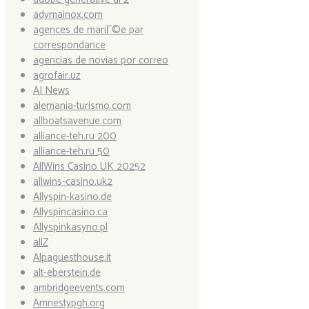
adymainox.com
agences de mariГ©e par
correspondance
agencias de novias por correo
agrofair.uz
AI News
alemania-turismo.com
allboatsavenue.com
alliance-teh.ru 200
alliance-teh.ru 50
AllWins Casino UK 20252
allwins-casino.uk2
Allyspin-kasino.de
Allyspincasino.ca
Allyspinkasyno.pl
allZ
Alpaguesthouse.it
alt-eberstein.de
ambridgeevents.com
Amnestypgh.org