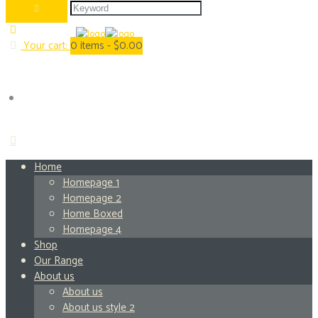
Your cart:
0
items -
$0.00
Home
Homepage 1
Homepage 2
Home Boxed
Homepage 4
Shop
Our Range
About us
About us
About us style 2