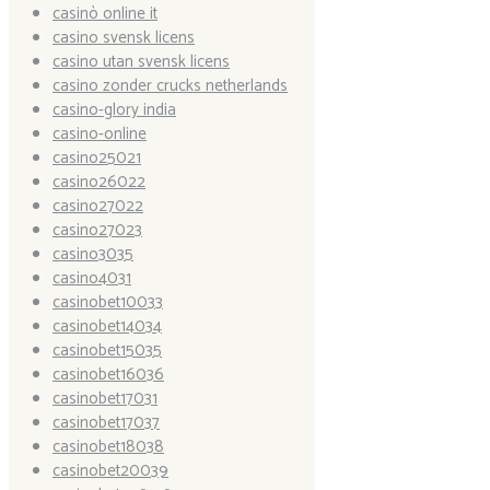
casinò online it
casino svensk licens
casino utan svensk licens
casino zonder crucks netherlands
casino-glory india
casino-online
casino25021
casino26022
casino27022
casino27023
casino3035
casino4031
casinobet10033
casinobet14034
casinobet15035
casinobet16036
casinobet17031
casinobet17037
casinobet18038
casinobet20039