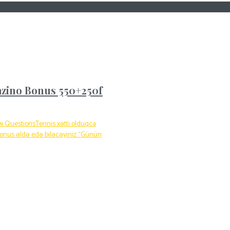
azino Bonus 550+250f
w QuestionsTennis xətti olduqca
l bonus əldə edə biləcəyiniz “Günün