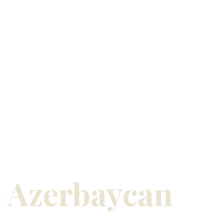
o Azerbaycan