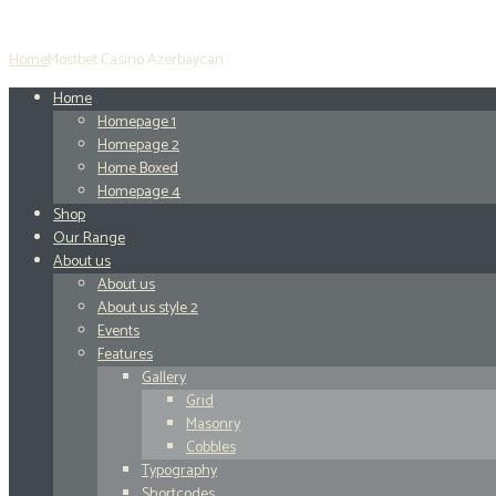
Home
Mostbet Casino Azerbaycan
Home
Homepage 1
Homepage 2
Home Boxed
Homepage 4
Shop
Our Range
About us
About us
About us style 2
Events
Features
Gallery
Grid
Masonry
Cobbles
Typography
Shortcodes