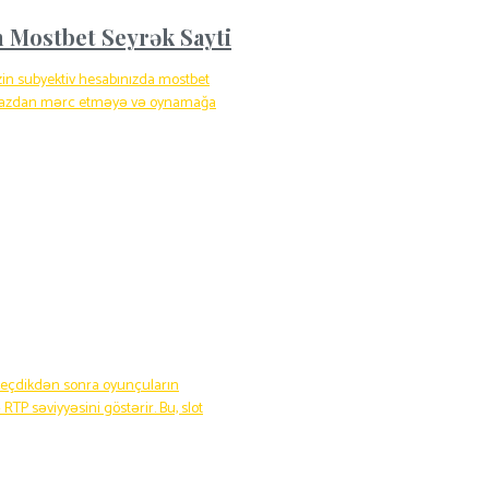
 Mostbet Seyrək Sayti
in subyektiv hesabınızda mostbet
cihazdan mərc etməyə və oynamağa
keçdikdən sonra oyunçuların
TP səviyyəsini göstərir. Bu, slot