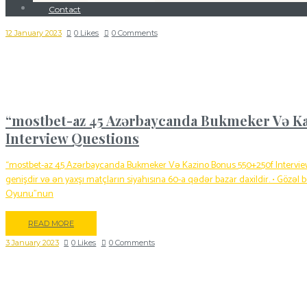
Contact
12 January 2023
0
Likes
0
Comments
“mostbet-az 45 Azərbaycanda Bukmeker Və K
Interview Questions
“mostbet-az 45 Azərbaycanda Bukmeker Və Kazino Bonus 550+250f Intervie
genişdir və ən yaxşı matçların siyahısına 60-a qədər bazar daxildir. • Gözə
Oyunu”nun
READ MORE
3 January 2023
0
Likes
0
Comments