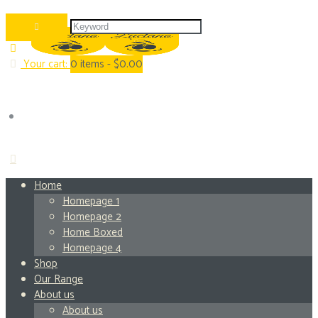
Your cart:
0
items -
$0.00
Home
Homepage 1
Homepage 2
Home Boxed
Homepage 4
Shop
Our Range
About us
About us