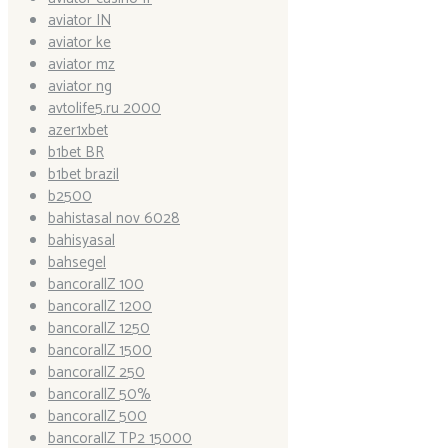
aviator IN
aviator ke
aviator mz
aviator ng
avtolife5.ru 2000
azer1xbet
b1bet BR
b1bet brazil
b2500
bahistasal nov 6028
bahisyasal
bahsegel
bancorallZ 100
bancorallZ 1200
bancorallZ 1250
bancorallZ 1500
bancorallZ 250
bancorallZ 50%
bancorallZ 500
bancorallZ TP2 15000