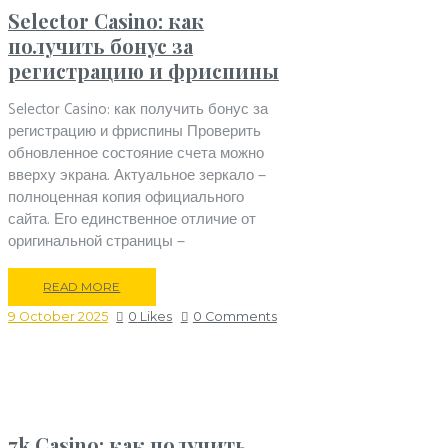
Selector Casino: как
получить бонус за
регистрацию и фриспины
Selector Casino: как получить бонус за
регистрацию и фриспины Проверить
обновленное состояние счета можно
вверху экрана. Актуальное зеркало —
полноценная копия официального
сайта. Его единственное отличие от
оригинальной страницы —
READ MORE
9 October 2025
0
Likes
0
Comments
7k Casino: как получить