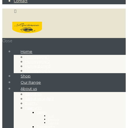
Contact
Close
Home
Homepage 1
Homepage 2
Home Boxed
Homepage 4
Shop
Our Range
About us
About us
About us style 2
Events
Features
Gallery
Grid
Masonry
Cobbles
Typography