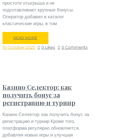
простоте отыгрыша и не
подготавливает крупные бонусы.
Оператор добавил в каталог
классические игры, в том
READ MORE
10 October 2025
0
Likes
0
Comments
Казино Селектор: как
получить бонус за
регистрацию и турнир
Казино Селектор: как получить бонус за
регистрацию и турнир Кроме того,
платформа регулярно обновляется,
добавляя новые игры и улучшая