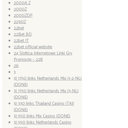
2000A Z
2000Z
2000ZDP
2290Z
22bet
22Bet BD
22bet IT
22bet official website
24 Slottica Internetowe Linki Gry
Promocje – 228
26
3
3) 1750 links Netherlands Mix (1-2-NL)
(DONE)
3) 1750 links Netherlands Mix (3-NL)
(DONE)
3) 330 links Thailand Casino (TAI)
(DONE)
3) 550 links Mix Casino (DONE)
3) 550 links Netherlands Casino