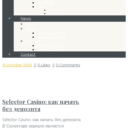
Shortcodes
Pages
Service Plus
Privacy Policy
News
Classic
Masonry
Masonry 2 columns
Masonry 3 columns
Portfolio
Portfolio 2 columns
Portfolio 3 columns
Contact
15 October 2025
0
Likes
0
Comments
Selector Casino: как начать
без депозита
Selector Casino: как начать без депозита
В Селекторе зеркало является