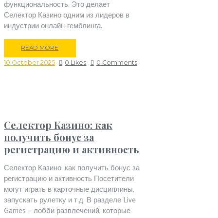
функциональность. Это делает
Селектор Казино одним из лидеров в
индустрии онлайн-гемблинга.
READ MORE
10 October 2025
0
Likes
0
Comments
Селектор Казино: как
получить бонус за
регистрацию и активность
Селектор Казино: как получить бонус за
регистрацию и активность Посетители
могут играть в карточные дисциплины,
запускать рулетку и т.д. В разделе Live
Games — лобби развлечений, которые