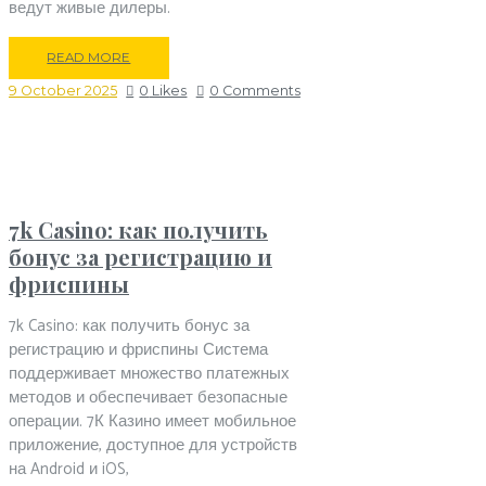
ведут живые дилеры.
READ MORE
9 October 2025
0
Likes
0
Comments
7k Casino: как получить
бонус за регистрацию и
фриспины
7k Casino: как получить бонус за
регистрацию и фриспины Система
поддерживает множество платежных
методов и обеспечивает безопасные
операции. 7К Казино имеет мобильное
приложение, доступное для устройств
на Android и iOS,