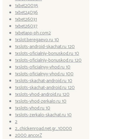
1xbet20035
1xbet24036
1xbet26031
1xbet26037
1xbetapp-ph.com2
1xslot.beregaevo.ru 10
1xslots-android-skachat.ru 120
1xslots-oficialniy-bonuskod.ru 10
1xslots-oficialniy-bonuskod.ru 120
1xslots-oficialnyy-vhod.ru 10
1xslots-oficialnyy-vhod.ru 100
1xslots-skachat-android.ru 10
1xslots-skachat-android.ru 120
1xslots-vhod-android.ru 120
1xslots-vhod-zerkalo.ru 10
1xslots-vhod.ru 10
1xslots-zerkalo-skachat.ru 10
2
2_chickenroad.net.gr_10000
2000 ancorZ