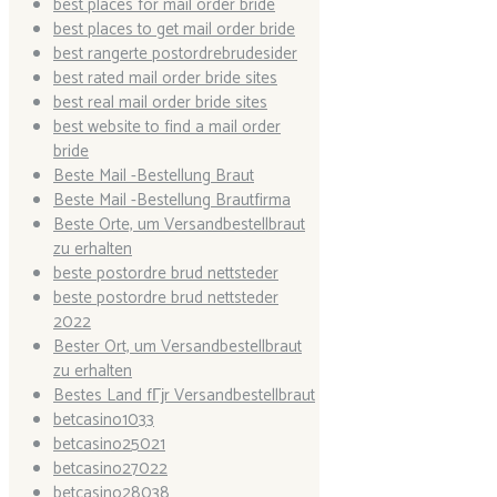
best places for mail order bride
best places to get mail order bride
best rangerte postordrebrudesider
best rated mail order bride sites
best real mail order bride sites
best website to find a mail order
bride
Beste Mail -Bestellung Braut
Beste Mail -Bestellung Brautfirma
Beste Orte, um Versandbestellbraut
zu erhalten
beste postordre brud nettsteder
beste postordre brud nettsteder
2022
Bester Ort, um Versandbestellbraut
zu erhalten
Bestes Land fГјr Versandbestellbraut
betcasino1033
betcasino25021
betcasino27022
betcasino28038