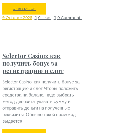
READ MORE
9 October 2025
0
Likes
0
Comments
Selector Casino: как
получить бонус за
регистрацию и слот
Selector Casino: как получить бонус за
регистрацию и слот Чтобы положить
средства на баланс, надо выбрать
метод депозита, указать сумму и
отправить деньги на полученные
реквизиты. Обычно такой промокод
выдается