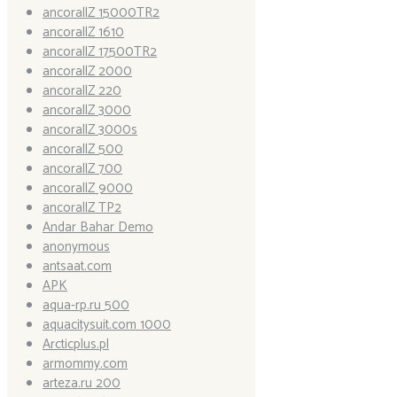
ancorallZ 15000TR2
ancorallZ 1610
ancorallZ 17500TR2
ancorallZ 2000
ancorallZ 220
ancorallZ 3000
ancorallZ 3000s
ancorallZ 500
ancorallZ 700
ancorallZ 9000
ancorallZ TP2
Andar Bahar Demo
anonymous
antsaat.com
APK
aqua-rp.ru 500
aquacitysuit.com 1000
Arcticplus.pl
armommy.com
arteza.ru 200