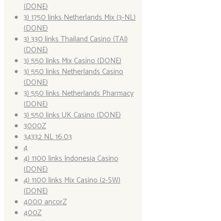
(DONE)
3) 1750 links Netherlands Mix (3-NL)
(DONE)
3) 330 links Thailand Casino (TAI)
(DONE)
3) 550 links Mix Casino (DONE)
3) 550 links Netherlands Casino
(DONE)
3) 550 links Netherlands Pharmacy
(DONE)
3) 550 links UK Casino (DONE)
3000Z
34332 NL 16.03
4
4) 1100 links Indonesia Casino
(DONE)
4) 1100 links Mix Casino (2-SW)
(DONE)
4000 ancorZ
400Z