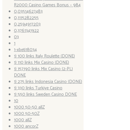
R2000 Casino Games Bonus – 984
0,03514627483
0,1115282255
0,2594917203
0,3761341922
03
1
1-xbeti18034
1) 100 links Italy Roulette (DONE)
1) 110 links Mix Casino (DONE)
1) 157190 links Mix Casino (2-PL)
DONE
1) 275 links Indonesia Casino (DONE)
1) 330 links Turkiye Casino
1) 550 links Sweden Casino DONE
10
1000 50-50 allZ
1000 50-50Z
1000 allZ
1000 ancorZ