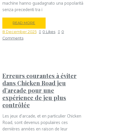
machine hanno guadagnato una popolarità
senza precedenti tra i
READ MORE
8 December 2025
0
Likes
0
Comments
Erreurs courantes à éviter
dans Chicken Road jeu
d’arcade pour une
expérience de jeu plus
contrôlée
Les jeux d’arcade, et en particulier Chicken
Road, sont devenus populaires ces
dernières années en raison de leur