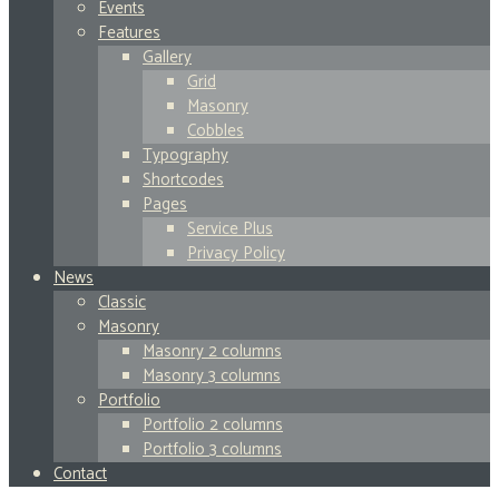
Events
Features
Gallery
Grid
Masonry
Cobbles
Typography
Shortcodes
Pages
Service Plus
Privacy Policy
News
Classic
Masonry
Masonry 2 columns
Masonry 3 columns
Portfolio
Portfolio 2 columns
Portfolio 3 columns
Contact