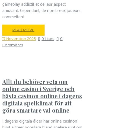
gameplay addictif et de leur aspect
amusant. Cependant, de nombreux joueurs
commettent
READ MORE
17 November 2025
0
Likes
0
Comments
Allt du behöver veta om
online casino i Sverige och
bästa casinon online i dagens
digitala spelklimat för att
göra smartare val online
I dagens digitala ålder har online casinon
blivit alltmer populära bland spelare runt om