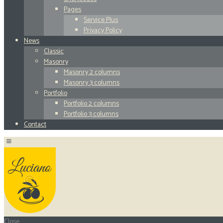
Pages
Service Plus
Privacy Policy
News
Classic
Masonry
Masonry 2 columns
Masonry 3 columns
Portfolio
Portfolio 2 columns
Portfolio 3 columns
Contact
Close