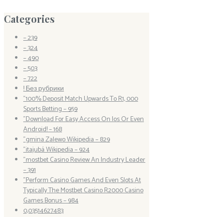
Categories
– 239
– 324
– 490
– 503
– 722
! Без рубрики
"100% Deposit Match Upwards To R1, 000
Sports Betting – 959
"Download For Easy Access On Ios Or Even
Android! – 168
"gmina Zalewo Wikipedia – 829
"itajubá Wikipedia – 924
"mostbet Casino Review An Industry Leader
– 391
"Perform Casino Games And Even Slots At
Typically The Mostbet Casino R2000 Casino
Games Bonus – 984
0,03514627483