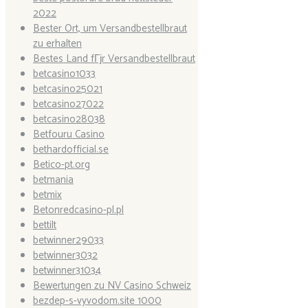
2022
Bester Ort, um Versandbestellbraut
zu erhalten
Bestes Land fГјr Versandbestellbraut
betcasino1033
betcasino25021
betcasino27022
betcasino28038
Betfouru Casino
bethardofficial.se
Betico-pt.org
betmania
betmix
Betonredcasino-pl.pl
bettilt
betwinner29033
betwinner3032
betwinner31034
Bewertungen zu NV Casino Schweiz
bezdep-s-vyvodom.site 1000