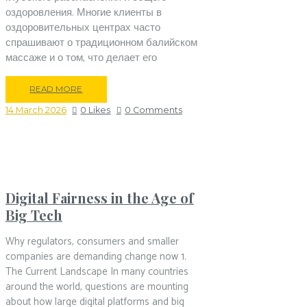
оздоровления. Многие клиенты в
оздоровительных центрах часто
спрашивают о традиционном балийском
массаже и о том, что делает его
READ MORE
14 March 2026
0
Likes
0
Comments
Digital Fairness in the Age of
Big Tech
Why regulators, consumers and smaller
companies are demanding change now 1.
The Current Landscape In many countries
around the world, questions are mounting
about how large digital platforms and big