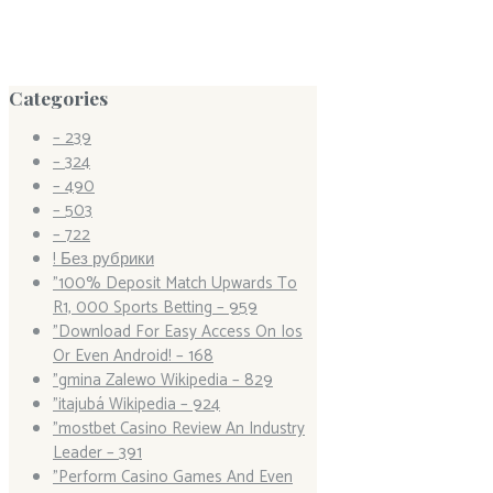
Categories
– 239
– 324
– 490
– 503
– 722
! Без рубрики
"100% Deposit Match Upwards To
R1, 000 Sports Betting – 959
"Download For Easy Access On Ios
Or Even Android! – 168
"gmina Zalewo Wikipedia – 829
"itajubá Wikipedia – 924
"mostbet Casino Review An Industry
Leader – 391
"Perform Casino Games And Even