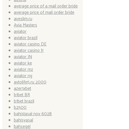
average price of a mail order bride
average price of mail order bride
aveslim.ru
Avia Masters
aviator
aviator brazil
aviator casino DE
aviator casino fr
aviator IN
aviator ke
aviator mz
aviator ng
avtolife5.ru 2000
azer1xbet
b1bet BR
b1bet brazil
b2500
bahistasal nov 6028
bahisyasal
bahsegel