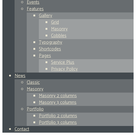
Events
Features
Gallery
Grid
Masonry
Cobbles
Typography
Shortcodes
Pages
Service Plus
Privacy Policy
News
Classic
Masonry
Masonry 2 columns
Masonry 3 columns
Portfolio
Portfolio 2 columns
Portfolio 3 columns
Contact