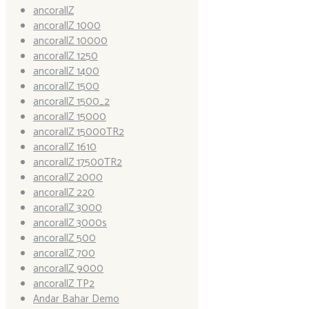
ancorallZ
ancorallZ 1000
ancorallZ 10000
ancorallZ 1250
ancorallZ 1400
ancorallZ 1500
ancorallZ 1500_2
ancorallZ 15000
ancorallZ 15000TR2
ancorallZ 1610
ancorallZ 17500TR2
ancorallZ 2000
ancorallZ 220
ancorallZ 3000
ancorallZ 3000s
ancorallZ 500
ancorallZ 700
ancorallZ 9000
ancorallZ TP2
Andar Bahar Demo