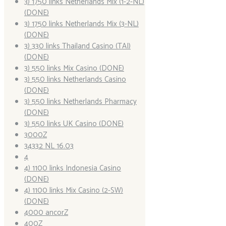
3) 1750 links Netherlands Mix (1-2-NL)
(DONE)
3) 1750 links Netherlands Mix (3-NL)
(DONE)
3) 330 links Thailand Casino (TAI)
(DONE)
3) 550 links Mix Casino (DONE)
3) 550 links Netherlands Casino
(DONE)
3) 550 links Netherlands Pharmacy
(DONE)
3) 550 links UK Casino (DONE)
3000Z
34332 NL 16.03
4
4) 1100 links Indonesia Casino
(DONE)
4) 1100 links Mix Casino (2-SW)
(DONE)
4000 ancorZ
400Z