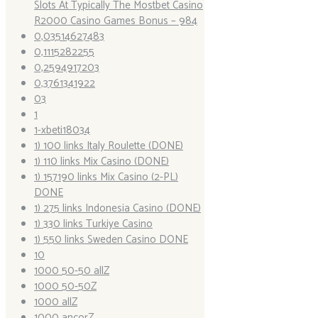
Slots At Typically The Mostbet Casino
R2000 Casino Games Bonus – 984
0,03514627483
0,1115282255
0,2594917203
0,3761341922
03
1
1-xbeti18034
1) 100 links Italy Roulette (DONE)
1) 110 links Mix Casino (DONE)
1) 157190 links Mix Casino (2-PL)
DONE
1) 275 links Indonesia Casino (DONE)
1) 330 links Turkiye Casino
1) 550 links Sweden Casino DONE
10
1000 50-50 allZ
1000 50-50Z
1000 allZ
1000 ancorZ