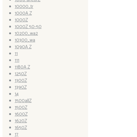
10000_tr
1000A Z
1000Z
1000Z 50-50
10200_wa2
10300_wa
1090A Z
11
111
1180A Z
1250Z
1300Z
1390Z
14
1500allZ
1500Z
1600Z
1620Z
1650Z
17