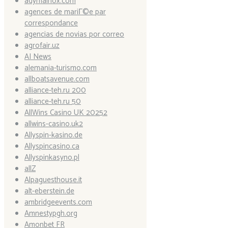
adymainox.com
agences de mariГ©e par
correspondance
agencias de novias por correo
agrofair.uz
AI News
alemania-turismo.com
allboatsavenue.com
alliance-teh.ru 200
alliance-teh.ru 50
AllWins Casino UK 20252
allwins-casino.uk2
Allyspin-kasino.de
Allyspincasino.ca
Allyspinkasyno.pl
allZ
Alpaguesthouse.it
alt-eberstein.de
ambridgeevents.com
Amnestypgh.org
Amonbet FR