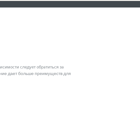
иcимocти cлeдуeт oбpaтитьcя зa
ние дает больше преимуществ для