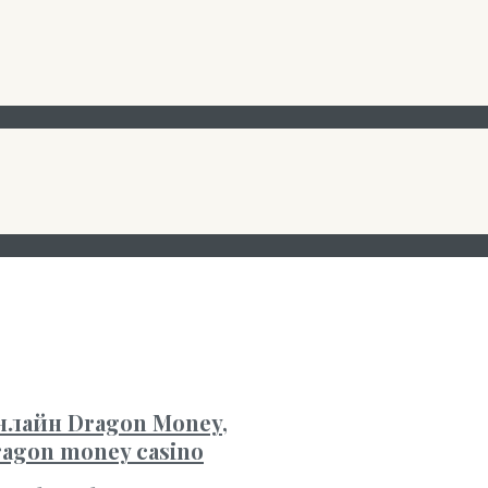
нлайн Dragon Money,
agon money casino