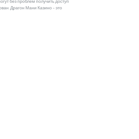
могут без проблем получить доступ
ван. Драгон Мани Казино – это