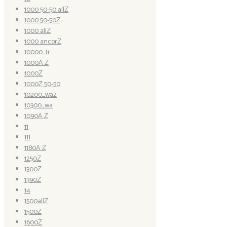
1000 50-50 allZ
1000 50-50Z
1000 allZ
1000 ancorZ
10000_tr
1000A Z
1000Z
1000Z 50-50
10200_wa2
10300_wa
1090A Z
11
111
1180A Z
1250Z
1300Z
1390Z
14
1500allZ
1500Z
1600Z