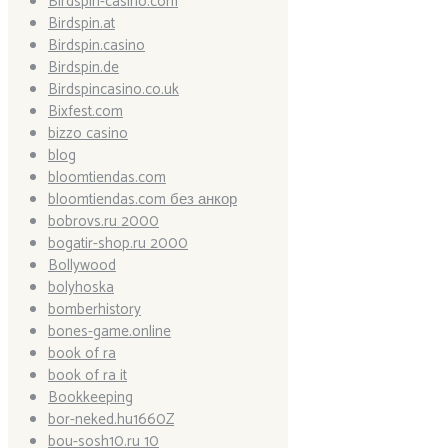
Birdspin-casino.com
Birdspin.at
Birdspin.casino
Birdspin.de
Birdspincasino.co.uk
Bixfest.com
bizzo casino
blog
bloomtiendas.com
bloomtiendas.com без анкор
bobrovs.ru 2000
bogatir-shop.ru 2000
Bollywood
bolyhoska
bomberhistory
bones-game.online
book of ra
book of ra it
Bookkeeping
bor-neked.hu1660Z
bou-sosh10.ru 10