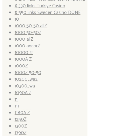
1) 330 links Turkiye Casino
1) 550 links Sweden Casino DONE
10
1000 50-50 allZ
1000 50-50Z
1000 allZ
1000 ancorZ
10000_tr
1000A Z
1000Z
1000Z 50-50
10200_wa2
10300_wa
1090A Z
11
111
1180A Z
1250Z
1300Z
1390Z