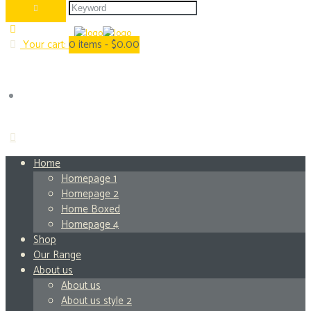
Your cart:
0
items -
$0.00
Home
Homepage 1
Homepage 2
Home Boxed
Homepage 4
Shop
Our Range
About us
About us
About us style 2