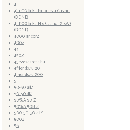
4
4) 1100 links Indonesia Casino
(DONE)
4) 1100 links Mix Casino (2-SW)
(DONE)
4000 ancorZ
400Z
44
450Z
45evesakresz.hu
4friends.ru 20
4friends.ru 200
5
50-50 allZ
50-50allZ
50%A 50 Z
50%A 50B Z
500 50-50 allZ
500Z
56