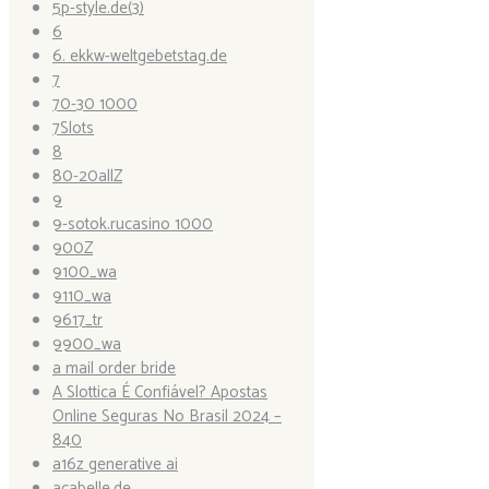
5p-style.de(3)
6
6. ekkw-weltgebetstag.de
7
70-30 1000
7Slots
8
80-20allZ
9
9-sotok.rucasino 1000
900Z
9100_wa
9110_wa
9617_tr
9900_wa
a mail order bride
A Slottica É Confiável? Apostas
Online Seguras No Brasil 2024 –
840
a16z generative ai
acabelle.de