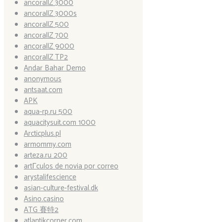
ancorallZ 3000
ancorallZ 3000s
ancorallZ 500
ancorallZ 700
ancorallZ 9000
ancorallZ TP2
Andar Bahar Demo
anonymous
antsaat.com
APK
aqua-rp.ru 500
aquacitysuit.com 1000
Arcticplus.pl
armommy.com
arteza.ru 200
artГ­culos de novia por correo
arystalifescience
asian-culture-festival.dk
Asino.casino
ATG 賽特2
atlantikcorner.com