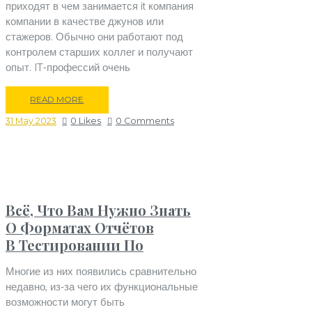
приходят в чем занимается it компания
компании в качестве джунов или
стажеров. Обычно они работают под
контролем старших коллег и получают
опыт. IT-профессий очень
READ MORE
31 May 2023
0
Likes
0
Comments
Всё, Что Вам Нужно Знать
О Форматах Отчётов
В Тестировании По
Многие из них появились сравнительно
недавно, из‑за чего их функциональные
возможности могут быть