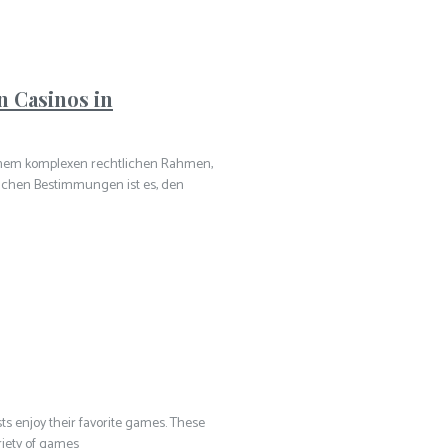
n Casinos in
inem komplexen rechtlichen Rahmen,
zlichen Bestimmungen ist es, den
ts enjoy their favorite games. These
riety of games