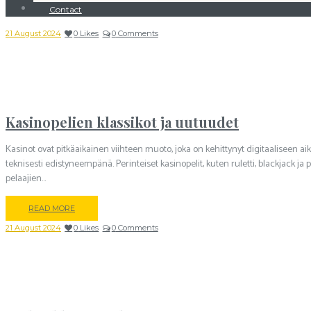
Contact
21 August 2024
0
Likes
0
Comments
Kasinopelien klassikot ja uutuudet
Kasinot ovat pitkäaikainen viihteen muoto, joka on kehittynyt digitaaliseen
teknisesti edistyneempänä. Perinteiset kasinopelit, kuten ruletti, blackjack ja 
pelaajien...
READ MORE
21 August 2024
0
Likes
0
Comments