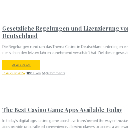
Gesetzliche Regelungen und Lizenzierung vo
Deutschland
Die Regelungen rund um das Thema Casino in Deutschland unterliegen e
der sich in den letzten Jahren zunehmend verschärft hat. Ziel dieser geset
READ MORE
13 August 2024
0
Likes
0
Comments
The Best Casino Game Apps Available Today
In today’s digital age, casino game apps have transformed the way enthusias
apps provide unparalleled convenience, allowing players to access a wide va