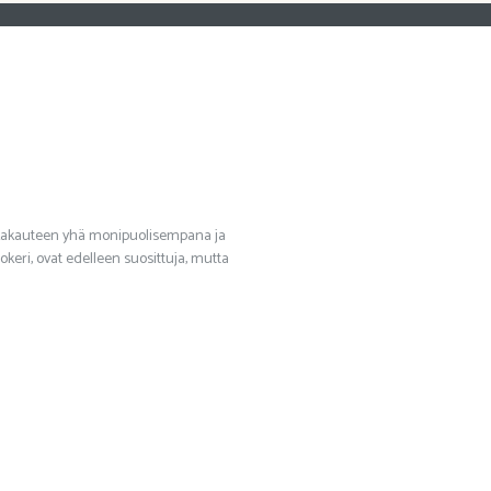
 aikakauteen yhä monipuolisempana ja
pokeri, ovat edelleen suosittuja, mutta