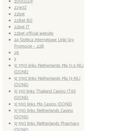
2000ZDP
2290Z
22bet
22Bet BD
22bet IT
22bet official website
24 Slottica Internetowe Linki Gry
Promocje – 228
26
3
3) 1750 links Netherlands Mix (1-2-NL)
(DONE)
3) 1750 links Netherlands Mix (3-NL)
(DONE)
3) 330 links Thailand Casino (TAI)
(DONE)
3) 550 links Mix Casino (DONE)
3) 550 links Netherlands Casino
(DONE)
3) 550 links Netherlands Pharmacy
(DONE)