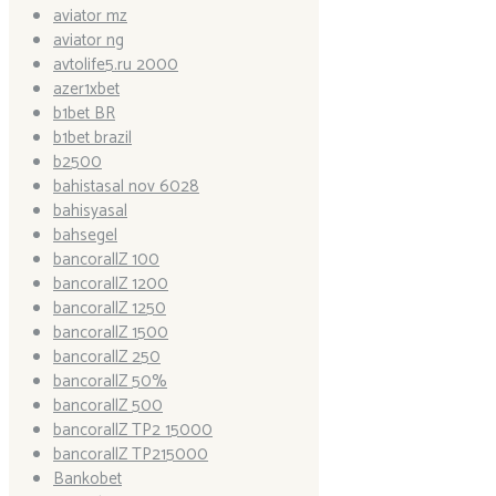
aviator mz
aviator ng
avtolife5.ru 2000
azer1xbet
b1bet BR
b1bet brazil
b2500
bahistasal nov 6028
bahisyasal
bahsegel
bancorallZ 100
bancorallZ 1200
bancorallZ 1250
bancorallZ 1500
bancorallZ 250
bancorallZ 50%
bancorallZ 500
bancorallZ TP2 15000
bancorallZ TP215000
Bankobet