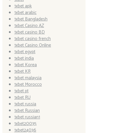
1xbet apk
1xbet arabic
1xbet Bangladesh
1xbet Casino AZ
1xbet casino BD
1xbet casino french
1xbet Casino Online
1xbet egypt
1xbet india
1xbet Korea
1xbet KR
1xbet malaysia
1xbet Morocco
1xbet pt
1xbet RU
1xbet russia
1xbet Russian
1xbet russian1
1xbet20035
1xbet24036