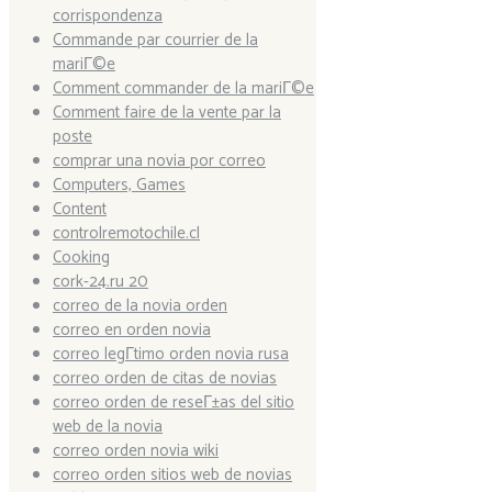
corrispondenza
Commande par courrier de la
mariГ©e
Comment commander de la mariГ©e
Comment faire de la vente par la
poste
comprar una novia por correo
Computers, Games
Content
controlremotochile.cl
Cooking
cork-24.ru 20
correo de la novia orden
correo en orden novia
correo legГ­timo orden novia rusa
correo orden de citas de novias
correo orden de reseГ±as del sitio
web de la novia
correo orden novia wiki
correo orden sitios web de novias