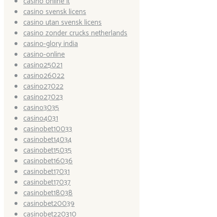
casinò online it
casino svensk licens
casino utan svensk licens
casino zonder crucks netherlands
casino-glory india
casino-online
casino25021
casino26022
casino27022
casino27023
casino3035
casino4031
casinobet10033
casinobet14034
casinobet15035
casinobet16036
casinobet17031
casinobet17037
casinobet18038
casinobet20039
casinobet220310