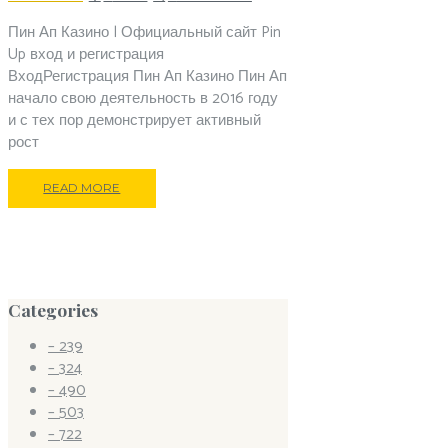
Пин Ап Казино | Официальный сайт Pin
Up вход и регистрация
ВходРегистрация Пин Ап Казино Пин Ап
начало свою деятельность в 2016 году
и с тех пор демонстрирует активный
рост
READ MORE
Categories
– 239
– 324
– 490
– 503
– 722