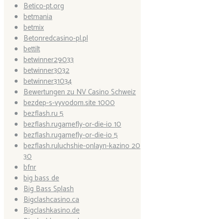
Betico-pt.org
betmania
betmix
Betonredcasino-pl.pl
bettilt
betwinner29033
betwinner3032
betwinner31034
Bewertungen zu NV Casino Schweiz
bezdep-s-vyvodom.site 1000
bezflash.ru 5
bezflash.rugamefly-or-die-io 10
bezflash.rugamefly-or-die-io 5
bezflash.ruluchshie-onlayn-kazino 20
30
bfnr
big bass de
Big Bass Splash
Bigclashcasino.ca
Bigclashkasino.de