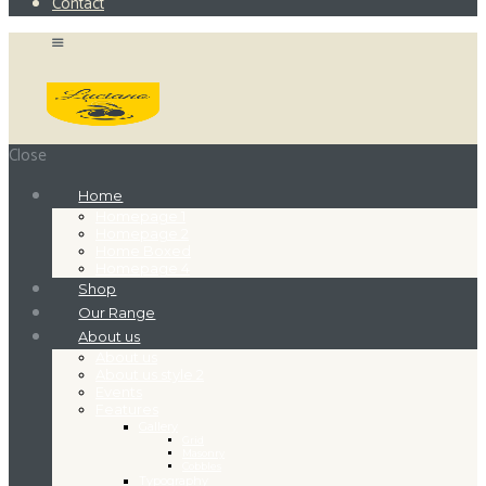
Contact
Close
Home
Homepage 1
Homepage 2
Home Boxed
Homepage 4
Shop
Our Range
About us
About us
About us style 2
Events
Features
Gallery
Grid
Masonry
Cobbles
Typography