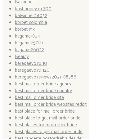
Basaribet
bashhoney.ru 300
batwinner28032
bbrbet colombia
bbrbet mx
bcgame1034
bcgame25021
bcgame26022
Beauty
beregaevo.ru 10
beregaevo.ru 120
beregaevo.runews2021108388
best mail order bride agency
best mail order bride country
best mail order bride site
best mail order bride websites reddit
best place for mail order bride
best place to get mail order bride
best places for mail order bride
best places to get mail order bride
best rangerte postordrebrudesider