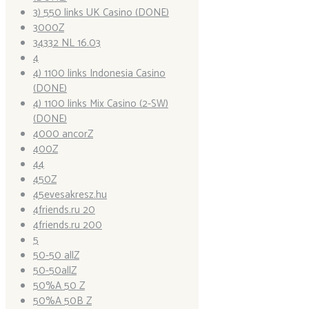
3) 550 links UK Casino (DONE)
3000Z
34332 NL 16.03
4
4) 1100 links Indonesia Casino
(DONE)
4) 1100 links Mix Casino (2-SW)
(DONE)
4000 ancorZ
400Z
44
450Z
45evesakresz.hu
4friends.ru 20
4friends.ru 200
5
50-50 allZ
50-50allZ
50%A 50 Z
50%A 50B Z