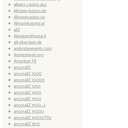
allwins-casino.uk2
Allyspin-kasino.de
Allyspincasino.ca
Allyspinkasyno.pl
allZ
Alpaguesthouse.it
alt-eberstein.de
ambridgeevents.com
Amnestypgh.org
Amonbet FR
ancorallZ
ancorallZ 1000
ancorallZ 10000
ancorallZ 1250
ancorallZ 1400
ancorallZ 1500
ancorallZ 1500_2
ancorallZ 15000
ancorallZ 15000TR2
ancorallZ 1610