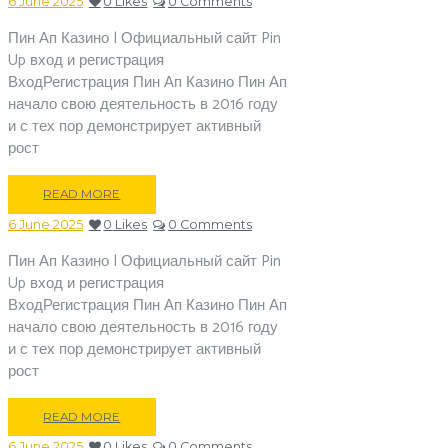
6 June 2025
0
Likes
0
Comments
Пин Ап Казино | Официальный сайт Pin
Up вход и регистрация
ВходРегистрация Пин Ап Казино Пин Ап
начало свою деятельность в 2016 году
и с тех пор демонстрирует активный
рост
READ MORE
6 June 2025
0
Likes
0
Comments
Пин Ап Казино | Официальный сайт Pin
Up вход и регистрация
ВходРегистрация Пин Ап Казино Пин Ап
начало свою деятельность в 2016 году
и с тех пор демонстрирует активный
рост
READ MORE
6 June 2025
0
Likes
0
Comments