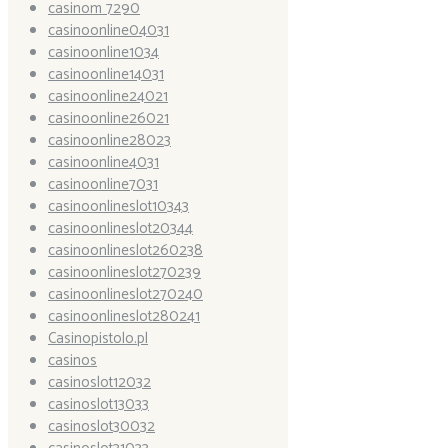
casinom 7290
casinoonline04031
casinoonline1034
casinoonline14031
casinoonline24021
casinoonline26021
casinoonline28023
casinoonline4031
casinoonline7031
casinoonlineslot10343
casinoonlineslot20344
casinoonlineslot260238
casinoonlineslot270239
casinoonlineslot270240
casinoonlineslot280241
Casinopistolo.pl
casinos
casinoslot12032
casinoslot13033
casinoslot30032