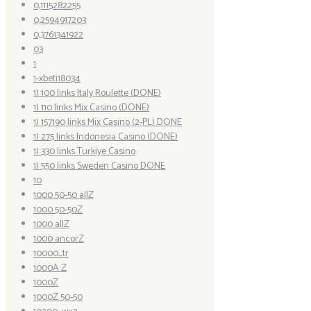
0,1115282255
0,2594917203
0,3761341922
03
1
1-xbeti18034
1) 100 links Italy Roulette (DONE)
1) 110 links Mix Casino (DONE)
1) 157190 links Mix Casino (2-PL) DONE
1) 275 links Indonesia Casino (DONE)
1) 330 links Turkiye Casino
1) 550 links Sweden Casino DONE
10
1000 50-50 allZ
1000 50-50Z
1000 allZ
1000 ancorZ
10000_tr
1000A Z
1000Z
1000Z 50-50