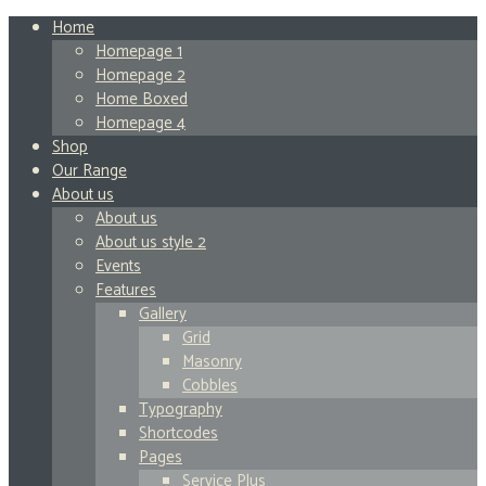
Home
Homepage 1
Homepage 2
Home Boxed
Homepage 4
Shop
Our Range
About us
About us
About us style 2
Events
Features
Gallery
Grid
Masonry
Cobbles
Typography
Shortcodes
Pages
Service Plus