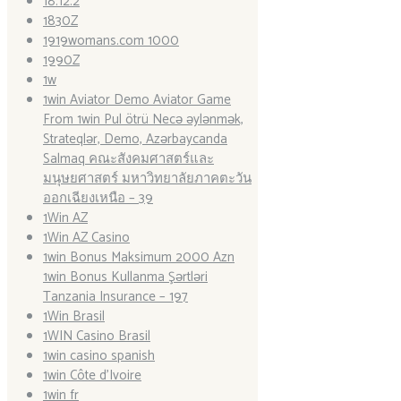
18.12.2
1830Z
1919womans.com 1000
1990Z
1w
1win Aviator Demo Aviator Game
From 1win Pul ötrü Necə əylənmək,
Strateqlər, Demo, Azərbaycanda
Salmaq คณะสังคมศาสตร์และ
มนุษยศาสตร์ มหาวิทยาลัยภาคตะวัน
ออกเฉียงเหนือ – 39
1Win AZ
1Win AZ Casino
1win Bonus Maksimum 2000 Azn
1win Bonus Kullanma Şərtləri
Tanzania Insurance – 197
1Win Brasil
1WIN Casino Brasil
1win casino spanish
1win Côte d'Ivoire
1win fr