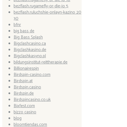
bezflash.rugamefly-or-die-io 5
bezflash.ruluchshie-onlayn-kazino 20
30
bfnr
big bass de
Big Bass Splash
Bigclashcasino.ca
Bigclashkasino.de
Bigclashkasyno.pl
bildungsinstitut-reittherapie.de
Billionairespin
Birdspin-casino.com
Birdspin.at
Birdspin.casino
Birdspin.de
Birdspincasino.co.uk
Bixfest.com
bizzo casino
blog
bloomtiendas.com