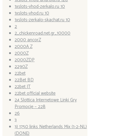
1xslots-vhod-zerkalo.ru 10
1xslots-vhod.ru 10
1xslots-zerkalo-skachat.ru 10
2
2_chickenroad.net.gr_10000
2000 ancorZ
2000A Z
2000Z
2000ZDP
2290Z
22bet
22Bet BD
22bet IT
22bet official website
24 Slottica Internetowe Linki Gry
Promocje – 228
26
3
3) 1750 links Netherlands Mix (1-2-NL)
(DONE)