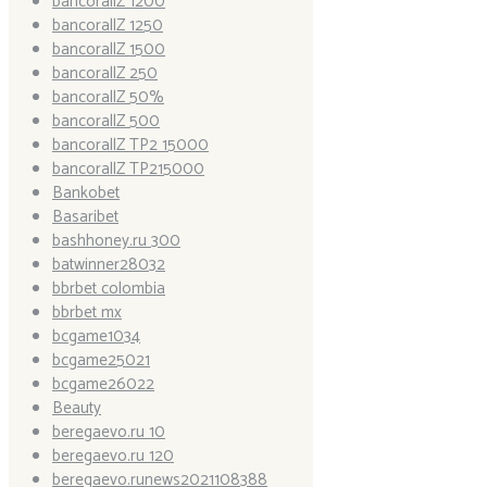
bancorallZ 1200
bancorallZ 1250
bancorallZ 1500
bancorallZ 250
bancorallZ 50%
bancorallZ 500
bancorallZ TP2 15000
bancorallZ TP215000
Bankobet
Basaribet
bashhoney.ru 300
batwinner28032
bbrbet colombia
bbrbet mx
bcgame1034
bcgame25021
bcgame26022
Beauty
beregaevo.ru 10
beregaevo.ru 120
beregaevo.runews2021108388