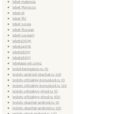
1xbet malaysia
1xbet Morocco
1xbet pt
1xbet RU
1xbet russia
1xbet Russian
1xbet russian1
1xbet20035
1xbet24036
1xbet26031
1xbet26037
1xbetapp-ph.com2
1xslot.beregaevo.ru 10
1xslots-android-skachat.ru 120
1xslots-oficialniy-bonuskod.ru 10
1xslots-oficialniy-bonuskod.ru 120
1xslots-oficialnyy-vhod.ru 10
1xslots-oficialnyy-vhod.ru 100
1xslots-skachat-android.ru 10
1xslots-skachat-android.ru 120
1xslots-vhod-android.ru 120