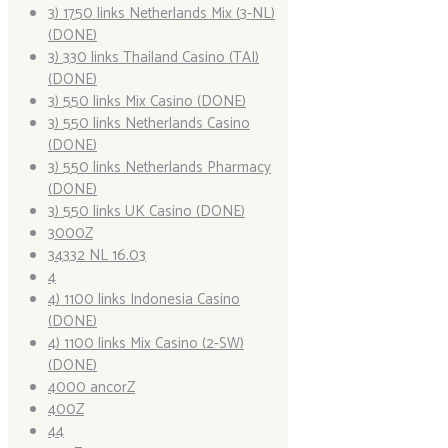
3) 1750 links Netherlands Mix (3-NL)
(DONE)
3) 330 links Thailand Casino (TAI)
(DONE)
3) 550 links Mix Casino (DONE)
3) 550 links Netherlands Casino
(DONE)
3) 550 links Netherlands Pharmacy
(DONE)
3) 550 links UK Casino (DONE)
3000Z
34332 NL 16.03
4
4) 1100 links Indonesia Casino
(DONE)
4) 1100 links Mix Casino (2-SW)
(DONE)
4000 ancorZ
400Z
44