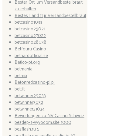
Bester Ort, um Versandbestellbraut
zu erhalten
Bestes Land fГјr Versandbestellbraut
betcasino1033
betcasino25021
betcasino27022
betcasino28038
Betfouru Casino
bethardofficial.se
Betico-pt.org
betmania
betmix
Betonredcasino-pl.pl
bettilt
betwinner29033
betwinner3032
betwinner31034
Bewertungen zu NV Casino Schweiz
bezdep-s-vyvodom.site 1000
bezflash.ru 5
bezflash.rugamefly-or-die-io 10