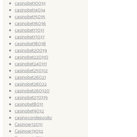
casinobet10033
casinobet14034
casinobet15035
casinobet16036
casinobet17031
casinobet17037
casinobet18038
casinobet20039
casinobet220310
casinobet240311
casinobet250312
casinobet26021
casinobet26022
casinobet260320
casinobet270319
casinobet8031
casinobet9032
casinocondeposito
Casinoer12031
Casinoer13032