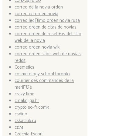
cork-24.ru 20
correo de la novia orden
correo en orden novia
correo legГ­timo orden novia rusa
correo orden de citas de novias
correo orden de reseГ±as del sitio
web de la novia
correo orden novia wiki
correo orden sitios web de novias
reddit
Cosmetics
cosmetology school toronto
courrier des commandes de la
mariГ©e
crazy time
crnaknjiga.hr
cryptoleo-fr.com3
csdino
cskaclub.ru
cz74
Czechia Escort