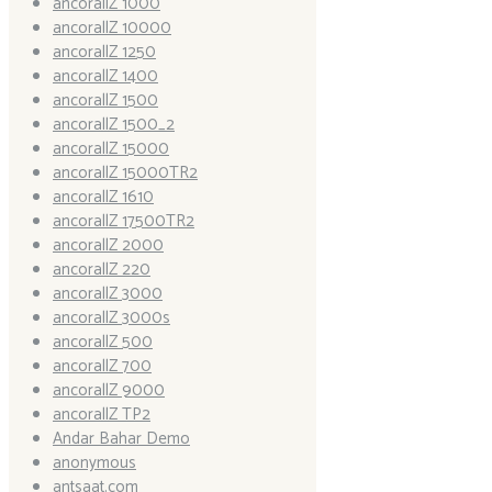
ancorallZ 1000
ancorallZ 10000
ancorallZ 1250
ancorallZ 1400
ancorallZ 1500
ancorallZ 1500_2
ancorallZ 15000
ancorallZ 15000TR2
ancorallZ 1610
ancorallZ 17500TR2
ancorallZ 2000
ancorallZ 220
ancorallZ 3000
ancorallZ 3000s
ancorallZ 500
ancorallZ 700
ancorallZ 9000
ancorallZ TP2
Andar Bahar Demo
anonymous
antsaat.com