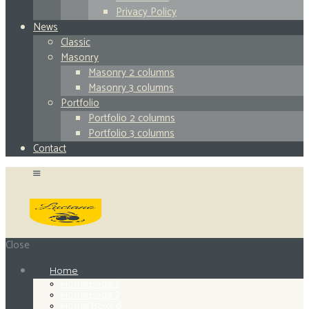
Privacy Policy
News
Classic
Masonry
Masonry 2 columns
Masonry 3 columns
Portfolio
Portfolio 2 columns
Portfolio 3 columns
Contact
Close
Home
Homepage 1
Homepage 2
Home Boxed