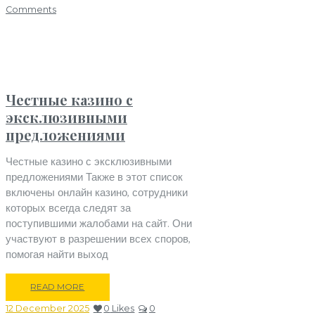
Comments
Честные казино с
эксклюзивными
предложениями
Честные казино с эксклюзивными
предложениями Также в этот список
включены онлайн казино, сотрудники
которых всегда следят за
поступившими жалобами на сайт. Они
участвуют в разрешении всех споров,
помогая найти выход
READ MORE
12 December 2025
0
Likes
0