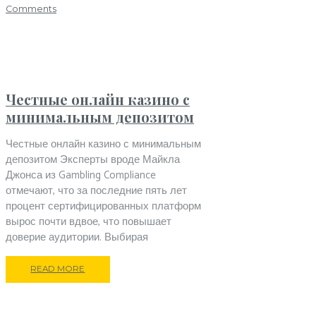
Comments
Честные онлайн казино с
минимальным депозитом
Честные онлайн казино с минимальным
депозитом Эксперты вроде Майкла
Джонса из Gambling Compliance
отмечают, что за последние пять лет
процент сертифицированных платформ
вырос почти вдвое, что повышает
доверие аудитории. Выбирая
READ MORE