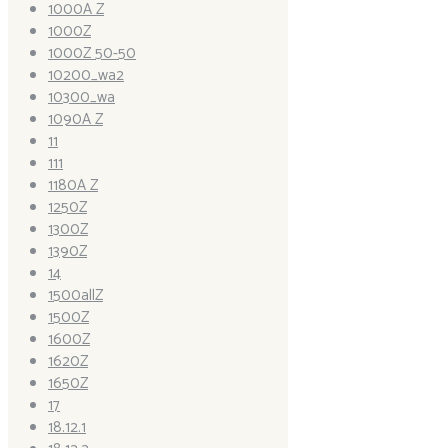
1000A Z
1000Z
1000Z 50-50
10200_wa2
10300_wa
1090A Z
11
111
1180A Z
1250Z
1300Z
1390Z
14
1500allZ
1500Z
1600Z
1620Z
1650Z
17
18.12.1