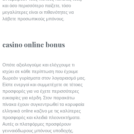
και όσο περισσότερο παίζετε, τόσο
μεγαλύτερες είναι οι πιθανότητες να
λάβετε προσωπικούς μπόνους.
casino online bonus
Οπότε αξιολογούμε και ελέγχουμε τι
ισχύει σε κάθε περίπτωση που έχουμε
δωρεάν γυρίσματα στον λογαριασμό μας.
Είστε ενεργοί και συμμετέχετε σε τέτοιες
προσφορές για να έχετε περισσότερες
ευκαιρίες για κέρδη. Στον παρακάτω
πίνακα έχουν συγκεντρωθεί τα κορυφαία
ελληνικά online καζίνο με τις καλύτερες
προσφορές και κλειδιά πλεονεκτήματα.
Αυτές οι πλατφόρμες προσφέρουν
γενναιόδωρους μπόνους υποδοχής,