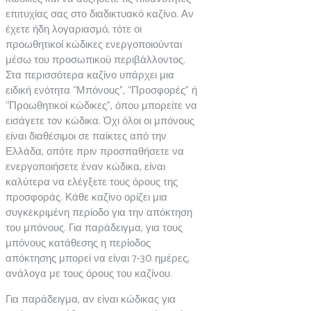
επιτυχίας σας στο διαδικτυακό καζίνο. Αν
έχετε ήδη λογαριασμό, τότε οι
προωθητικοί κώδικες ενεργοποιούνται
μέσω του προσωπικού περιβάλλοντος.
Στα περισσότερα καζίνο υπάρχει μια
ειδική ενότητα “Μπόνους”, “Προσφορές” ή
“Προωθητικοί κώδικες”, όπου μπορείτε να
εισάγετε τον κώδικα. Όχι όλοι οι μπόνους
είναι διαθέσιμοι σε παίκτες από την
Ελλάδα, οπότε πριν προσπαθήσετε να
ενεργοποιήσετε έναν κώδικα, είναι
καλύτερα να ελέγξετε τους όρους της
προσφοράς. Κάθε καζίνο ορίζει μια
συγκεκριμένη περίοδο για την απόκτηση
του μπόνους. Για παράδειγμα, για τους
μπόνους κατάθεσης η περίοδος
απόκτησης μπορεί να είναι 7-30 ημέρες,
ανάλογα με τους όρους του καζίνου.
Για παράδειγμα, αν είναι κώδικας για