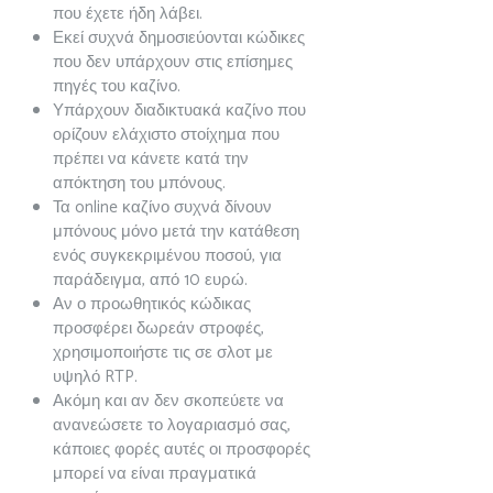
που έχετε ήδη λάβει.
Εκεί συχνά δημοσιεύονται κώδικες
που δεν υπάρχουν στις επίσημες
πηγές του καζίνο.
Υπάρχουν διαδικτυακά καζίνο που
ορίζουν ελάχιστο στοίχημα που
πρέπει να κάνετε κατά την
απόκτηση του μπόνους.
Τα online καζίνο συχνά δίνουν
μπόνους μόνο μετά την κατάθεση
ενός συγκεκριμένου ποσού, για
παράδειγμα, από 10 ευρώ.
Αν ο προωθητικός κώδικας
προσφέρει δωρεάν στροφές,
χρησιμοποιήστε τις σε σλοτ με
υψηλό RTP.
Ακόμη και αν δεν σκοπεύετε να
ανανεώσετε το λογαριασμό σας,
κάποιες φορές αυτές οι προσφορές
μπορεί να είναι πραγματικά