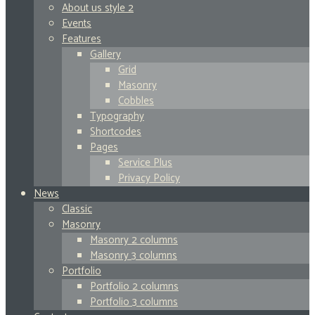
About us style 2
Events
Features
Gallery
Grid
Masonry
Cobbles
Typography
Shortcodes
Pages
Service Plus
Privacy Policy
News
Classic
Masonry
Masonry 2 columns
Masonry 3 columns
Portfolio
Portfolio 2 columns
Portfolio 3 columns