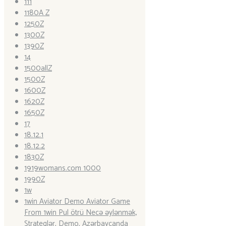
111
1180A Z
1250Z
1300Z
1390Z
14
1500allZ
1500Z
1600Z
1620Z
1650Z
17
18.12.1
18.12.2
1830Z
1919womans.com 1000
1990Z
1w
1win Aviator Demo Aviator Game
From 1win Pul ötrü Necə əylənmək,
Strateqlər, Demo, Azərbaycanda