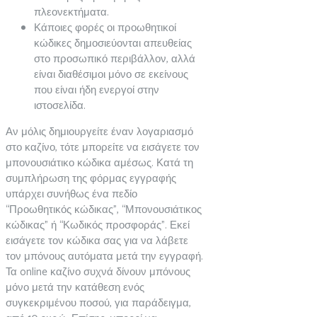
πλεονεκτήματα.
Κάποιες φορές οι προωθητικοί
κώδικες δημοσιεύονται απευθείας
στο προσωπικό περιβάλλον, αλλά
είναι διαθέσιμοι μόνο σε εκείνους
που είναι ήδη ενεργοί στην
ιστοσελίδα.
Αν μόλις δημιουργείτε έναν λογαριασμό
στο καζίνο, τότε μπορείτε να εισάγετε τον
μπονουσιάτικο κώδικα αμέσως. Κατά τη
συμπλήρωση της φόρμας εγγραφής
υπάρχει συνήθως ένα πεδίο
“Προωθητικός κώδικας”, “Μπονουσιάτικος
κώδικας” ή “Κωδικός προσφοράς”. Εκεί
εισάγετε τον κώδικα σας για να λάβετε
τον μπόνους αυτόματα μετά την εγγραφή.
Τα online καζίνο συχνά δίνουν μπόνους
μόνο μετά την κατάθεση ενός
συγκεκριμένου ποσού, για παράδειγμα,