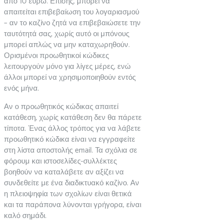
από 10 ευρώ. Επίσης, μπορεί να
απαιτείται επιβεβαίωση του λογαριασμού
– αν το καζίνο ζητά να επιβεβαιώσετε την
ταυτότητά σας, χωρίς αυτό οι μπόνους
μπορεί απλώς να μην καταχωρηθούν.
Ορισμένοι προωθητικοί κώδικες
λειτουργούν μόνο για λίγες μέρες, ενώ
άλλοι μπορεί να χρησιμοποιηθούν εντός
ενός μήνα.
Αν ο προωθητικός κώδικας απαιτεί
κατάθεση, χωρίς κατάθεση δεν θα πάρετε
τίποτα. Ένας άλλος τρόπος για να λάβετε
προωθητικό κώδικα είναι να εγγραφείτε
στη λίστα αποστολής email. Τα σχόλια σε
φόρουμ και ιστοσελίδες-συλλέκτες
βοηθούν να καταλάβετε αν αξίζει να
συνδεθείτε με ένα διαδικτυακό καζίνο. Αν
η πλειοψηφία των σχολίων είναι θετικά
και τα παράπονα λύνονται γρήγορα, είναι
καλό σημάδι.