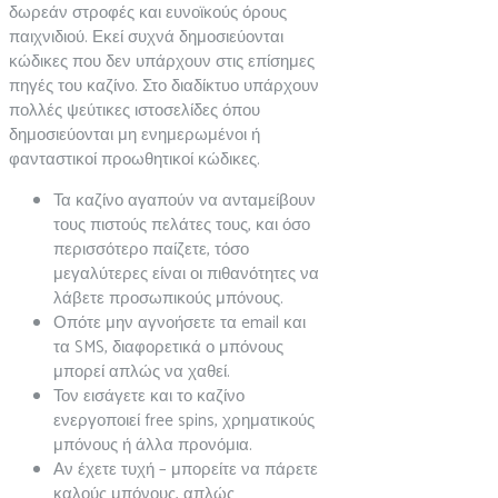
δωρεάν στροφές και ευνοϊκούς όρους
παιχνιδιού. Εκεί συχνά δημοσιεύονται
κώδικες που δεν υπάρχουν στις επίσημες
πηγές του καζίνο. Στο διαδίκτυο υπάρχουν
πολλές ψεύτικες ιστοσελίδες όπου
δημοσιεύονται μη ενημερωμένοι ή
φανταστικοί προωθητικοί κώδικες.
Τα καζίνο αγαπούν να ανταμείβουν
τους πιστούς πελάτες τους, και όσο
περισσότερο παίζετε, τόσο
μεγαλύτερες είναι οι πιθανότητες να
λάβετε προσωπικούς μπόνους.
Οπότε μην αγνοήσετε τα email και
τα SMS, διαφορετικά ο μπόνους
μπορεί απλώς να χαθεί.
Τον εισάγετε και το καζίνο
ενεργοποιεί free spins, χρηματικούς
μπόνους ή άλλα προνόμια.
Αν έχετε τυχή – μπορείτε να πάρετε
καλούς μπόνους, απλώς