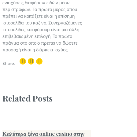
ενισχύσεις διαφόρων ειδών μέσω
περιστροφών. Το πρώτο μέρος όπου
πρέπει να κοιτάξετε είναι η επίσημη
ιστοσελίδα του καζίνο. Συνεργαζόμενες
ιστοσελίδες και φόρουμ είναι μια άλλη
επιβεβαιωμένη επιλογή. Το πρώτο
πράγμα στο οποίο πρέπει να δώσετε
προσοχή είναι η διάρκεια ισχύος.
Share:
Related Posts
Καλύτερα ξένα online casino στην