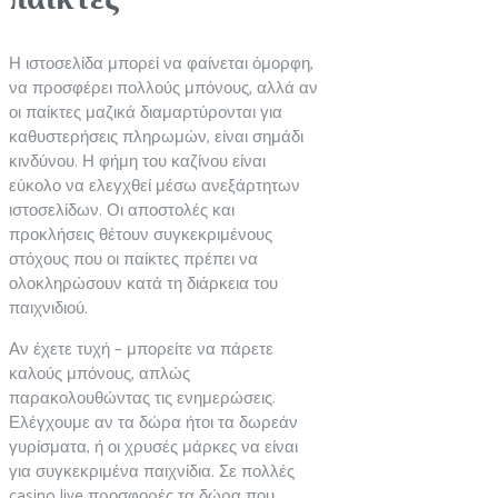
Η ιστοσελίδα μπορεί να φαίνεται όμορφη,
να προσφέρει πολλούς μπόνους, αλλά αν
οι παίκτες μαζικά διαμαρτύρονται για
καθυστερήσεις πληρωμών, είναι σημάδι
κινδύνου. Η φήμη του καζίνου είναι
εύκολο να ελεγχθεί μέσω ανεξάρτητων
ιστοσελίδων. Οι αποστολές και
προκλήσεις θέτουν συγκεκριμένους
στόχους που οι παίκτες πρέπει να
ολοκληρώσουν κατά τη διάρκεια του
παιχνιδιού.
Αν έχετε τυχή – μπορείτε να πάρετε
καλούς μπόνους, απλώς
παρακολουθώντας τις ενημερώσεις.
Ελέγχουμε αν τα δώρα ήτοι τα δωρεάν
γυρίσματα, ή οι χρυσές μάρκες να είναι
για συγκεκριμένα παιχνίδια. Σε πολλές
casino live προσφορές τα δώρα που