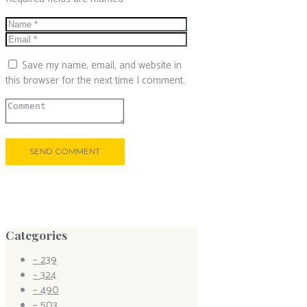
Save my name, email, and website in
this browser for the next time I comment.
Categories
– 239
– 324
– 490
– 503